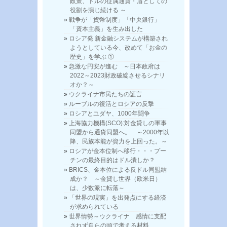
政策、ドルの従属通貨・盾としての
役割を演じ続ける ～
戦争が「貨幣制度」「中央銀行」
「資本主義」を生み出した
ロシア発 新金融システムが構築され
ようとしている今、改めて「お金の
歴史」を学ぶ ①
急激な円安が進む ～日本政府は
2022～2023財政破綻させるシナリ
オか？～
ウクライナ市民たちの証言
ルーブルの復活とロシアの反撃
ロシアとユダヤ、1000年闘争
上海協力機構(SCO):対金貸しの軍事
同盟から通貨同盟へ。 ～2000年以
降、民族本能が資力を上回った。～
ロシアが金本位制へ移行・・・プー
チンの最終目的はドル潰しか？
BRICS、金本位による反ドル同盟結
成か？ ～金貸し世界（欧米日）
は、少数派に転落～
「世界の現実」を出発点にする経済
が求められている
世界情勢～ウクライナ 感情に支配
されず自らの頭で考える材料