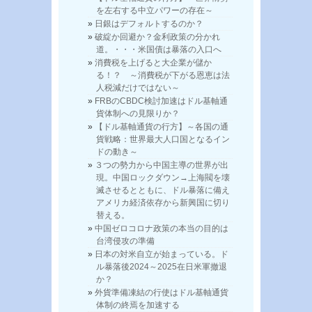
を左右する中立パワーの存在～
日銀はデフォルトするのか？
破綻か回避か？金利政策の分かれ
道。・・・米国債は暴落の入口へ
消費税を上げると大企業が儲か
る！？ ～消費税が下がる恩恵は法
人税減だけではない～
FRBのCBDC検討加速はドル基軸通
貨体制への見限りか？
【ドル基軸通貨の行方】～各国の通
貨戦略：世界最大人口国となるイン
ドの動き～
３つの勢力から中国主導の世界が出
現。中国ロックダウン→上海閥を壊
滅させるとともに、ドル暴落に備え
アメリカ経済依存から新興国に切り
替える。
中国ゼロコロナ政策の本当の目的は
台湾侵攻の準備
日本の対米自立が始まっている。ド
ル暴落後2024～2025在日米軍撤退
か？
外貨準備凍結の行使はドル基軸通貨
体制の終焉を加速する