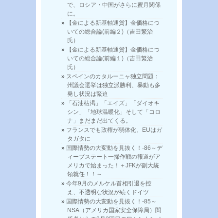
で、ロシア・中国がさらに蜜月関係
に。
【金による新基軸通貨】金価格につ
いての総合論(前編２)（吉田繁治
氏）
【金による新基軸通貨】金価格につ
いての総合論(前編１)（吉田繁治
氏）
スペインのカタルーニャ独立問題：
州議会選挙は独立派勝利、暴動も多
発し状況は緊迫
「石油枯渇」「エイズ」「ダイオキ
シン」「地球温暖化」そして「コロ
ナ」まだまだ出てくる。
フランスでも政権が弱体化、EUはガ
タガタに
国際情勢の大変動を見抜く！-86～デ
ィープステート一掃作戦の報道がア
メリカで始まった！＋JFKが副大統
領就任！！～
今年9月のメルケル首相引退を控
え、不透明な状況が続くドイツ
国際情勢の大変動を見抜く！-85～
NSA（アメリカ国家安全保障局）関