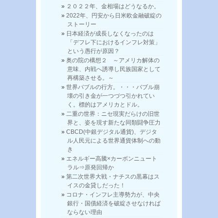
２０２２年、金相場はどうなるか。
2022年、円安から日米欧金融破綻の
ストーリー
日本経済が成長しなくなったのは
「デフレ下におけるインフレ対策」
という愚行が原因？
奥の院の構想２ ～アメリカ解体の
意味、内戦へ誘導し民族国家として
再構築させる。～
世界バブルの行方。・・・バブル崩
壊の引き金が一つづつ引かれてい
く。標的はアメリカとドル。
二重の世界：ニセ現実だらけの旧世
界と、姿を現す新たな同類闘争圧力
CBCD(中銀デジタル通貨)、デジタ
ル人民元による世界通貨体制への動
き
エネルギー高騰×カーボンニュート
ラル⇒原発回帰か
第二次世界大戦・ナチスの黒幕はス
イスの金貸しだった！
コロナ・インフレ主導勢力が、中央
銀行・国債経済を破綻させなければ
ならない理由