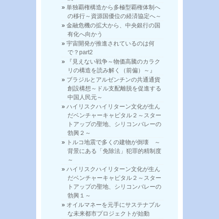
単独覇権構造から多極型覇権体制へ
の移行～資源国優位の経済協定へ～
金融危機の拡大から、中央銀行の国
有化へ向かう
宇宙開発が推進されているのは何
で？part2
『見えない戦争～物価高騰のカラク
リの構造を読み解く（前偏）～』
ブラジルとアルゼンチンの共通通貨
創設構想～ドル支配離脱を促進する
中国人民元～
ハイリスクハイリターン文化が生ん
だベンチャーキャピタル２～スター
トアップの聖地、シリコンバレーの
勃興２～
トルコ地震で多くの建物が倒壊 ～
背景にある「免除法」犯罪的精制度
～
ハイリスクハイリターン文化が生ん
だベンチャーキャピタル２～スター
トアップの聖地、シリコンバレーの
勃興１～
オイルマネーを元手にサステナブル
な未来都市プロジェクトが始動