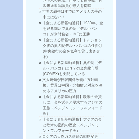
ム導入の機運。日本でも橋本徹、柿
沢未途衆院議員が導入を提唱
世界の覇権はすでにアメリカの手の
中にはない！
【金による新基軸通貨】1980年、金
を巡る闘いで奥の院（デル=バン
コ）が米財務省・IMFに圧勝
【金による新基軸通貨】ドルショッ
ク後の奥の院デル・バンコの仕掛け
(中央銀行の金を低利で貸し出させ
る)
【金による新基軸通貨】奥の院（デ
ル・バンコ）はＮＹの金先物市場
(COMEX)も支配している
文大統領が日韓関係改善に方針転
換、背景は中国・北朝鮮と対立を深
めるアメリカの圧力
【金による新基軸通貨】欧米の金貸
しに、金を返せと要求するアジアの
王族（ベンジャミン・フルフォード
氏）
【金による新基軸通貨】アジアの金
と欧米の密約の歴史（ベンジャミ
ン・フルフォード氏）
ロシアの天然ガス供給の戦略変更