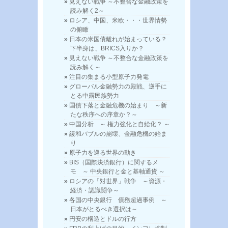
見えない戦争 ～不整合な金融政策を
読み解く2～
ロシア、中国、米欧・・・世界情勢
の俯瞰
日本の米国債離れが始まっている？
下半身は、BRICS入りか？
見えない戦争 ～不整合な金融政策を
読み解く～
注目の集まる小型原子力発電
グローバル金融勢力の殿戦、逆手に
とる中露民族勢力
国債下落と金融危機の始まり ～新
たな秩序への序章か？～
中国分析 ～ 権力強化と自給化？ ～
緩和バブルの崩壊、金融危機の始ま
り
原子力を巡る世界の動き
BIS（国際決済銀行）に関するメ
モ ～ 中央銀行と金と基軸通貨 ～
ロシアの「対世界」戦争 ～資源・
経済・認識闘争～
各国の中央銀行 債務超過事例 ～
日本がとるべき選択は～
円安の構造とドルの行方