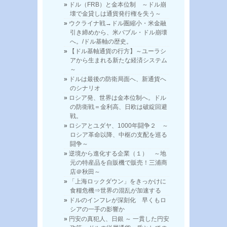
ドル（FRB）と金本位制 ～ドル崩
壊で金貸しは通貨発行権を失う～
ウクライナ戦→ドル圏縮小・米金融
引き締めから、米バブル・ドル崩壊
へ。/ドル基軸の歴史。
【ドル基軸通貨の行方】～ユーラシ
アから生まれる新たな経済システム
～
ドルは最後の防衛局面へ、新通貨へ
のシナリオ
ロシア発、世界は金本位制へ。ドル
の防衛戦＝金利高、日欧は破綻回避
戦。
ロシアとユダヤ、1000年闘争２ ～
ロシア革命以降、中枢の支配を巡る
闘争～
逆境から進化する企業（１） ～地
元の特産品を自販機で販売！三浦商
店＠秋田～
「上海ロックダウン」をきっかけに
食糧危機⇒世界の混乱が加速する
ドルのインフレが深刻化 早くもロ
シアの一手の影響か
円安の真犯人、日銀 ～ 一貫した円安