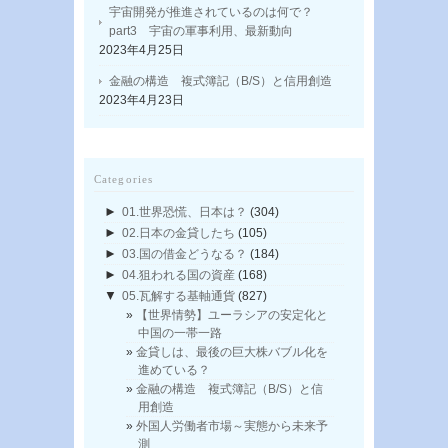
宇宙開発が推進されているのは何で？
part3 宇宙の軍事利用、最新動向
2023年4月25日
金融の構造 複式簿記（B/S）と信用創造
2023年4月23日
Categories
►
01.世界恐慌、日本は？
(304)
►
02.日本の金貸したち
(105)
►
03.国の借金どうなる？
(184)
►
04.狙われる国の資産
(168)
▼
05.瓦解する基軸通貨
(827)
【世界情勢】ユーラシアの安定化と
中国の一帯一路
金貸しは、最後の巨大株バブル化を
進めている？
金融の構造 複式簿記（B/S）と信
用創造
外国人労働者市場～実態から未来予
測