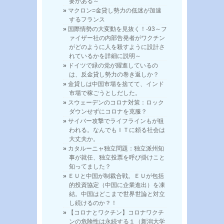
要がある～
マクロン=金貸し勢力の低迷が加速
するフランス
国際情勢の大変動を見抜く！-93～フ
ァイザー社の内部告発者がワクチン
がどのように人を殺すように設計さ
れているかを詳細に説明～
ドイツで緑の党が躍進しているの
は、反金貸し勢力の巻き返しか？
金貸しは中国市場を捨てて、インド
市場で稼ごうとしだした。
スウェーデンのコロナ対策：ロック
ダウンせずにコロナを克服？
サイバー攻撃でライフラインもが狙
われる。なんでもＩＴに頼る社会は
大丈夫か。
カタルーニャ独立問題：独立派州知
事が就任、独立投票を呼び掛けこと
知ってました？
ＥＵと中国が制裁合戦。ＥＵが包括
的投資協定（中国に企業進出）を凍
結。中国はどこまで世界世論と対立
し続けるのか？！
【コロナとワクチン】コロナワクチ
ンの危険性は永続する１（新潟大学