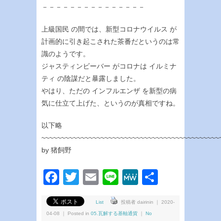
－－－－－－－－－－－－－－－
上級国民 の間では、新型コロナウイルス が
計画的に引き起こされた茶番だというのは常
識のようです。
ジャスティンビーバー がコロナは イルミナ
ティ の陰謀だと暴露しました。
やはり、ただの インフルエンザ を新型の病
気に仕立て上げた、というのが真相ですね。
以下略
~~~~~~~~~~~~~~~~~~~~~~~~~~~~~~~~~~~~~~~~~~~~~
by 猪飼野
Facebook
Twitter
Email
Line
MeWe
共
有
List
投稿者 dairinin ｜ 2020-
04-08 ｜ Posted in
05.瓦解する基軸通貨
｜
No