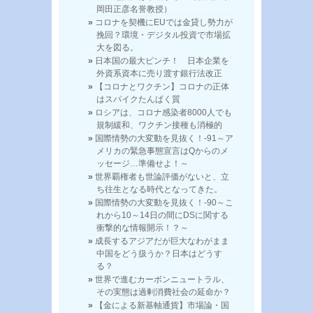
岡田正彦名誉教授）
コロナを契機にEUでは金貸し勢力が
挽回？環境・デジタル投資で市場拡
大を図る。
日本国の最大ピンチ！ 日本企業を
外資系資本に売り渡す銀行法改正
【コロナとワクチン】コロナの正体
はスパイクたんぱく質
ロシアは、コロナ感染者8000人でも
規制緩和、ワクチン接種も消極的
国際情勢の大変動を見抜く！-91～ア
メリカの緊急事態宣言はQからのメ
ッセージ…準備せよ！～
世界覇権者も世論評価がないと、立
ち往生となる時代となってきた。
国際情勢の大変動を見抜く！-90～こ
れから10～14日の間にDSに関する
衝撃的な情報開示！？～
成長するアジアだが巨大なわがまま
中国をどう扱うか？日本はどうす
る？
世界で進むカーボンニュートラル、
その実態は過剰消費社会の延命か？
【金による新基軸通貨】市場論・国