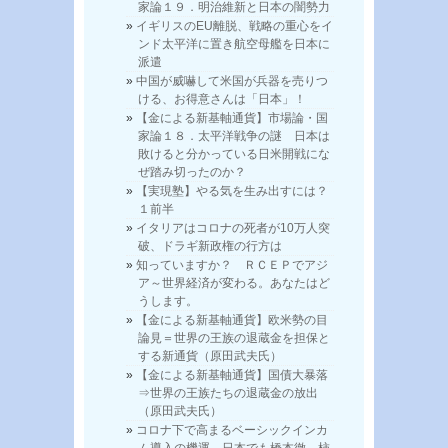
家論１９．明治維新と日本の闇勢力
イギリスのEU離脱、戦略の重心をイ
ンド太平洋に置き航空母艦を日本に
派遣
中国が威嚇して米国が兵器を売りつ
ける、お得意さんは「日本」！
【金による新基軸通貨】市場論・国
家論１８．太平洋戦争の謎 日本は
敗けると分かっている日米開戦にな
ぜ踏み切ったのか？
【実現塾】やる気を生み出すには？
１前半
イタリアはコロナの死者が10万人突
破、ドラギ新政権の行方は
知っていますか？ ＲＣＥＰでアジ
ア～世界経済が変わる。あなたはど
うします。
【金による新基軸通貨】欧米勢の目
論見＝世界の王族の退蔵金を担保と
する新通貨（原田武夫氏）
【金による新基軸通貨】国債大暴落
⇒世界の王族たちの退蔵金の放出
（原田武夫氏）
コロナ下で高まるベーシックインカ