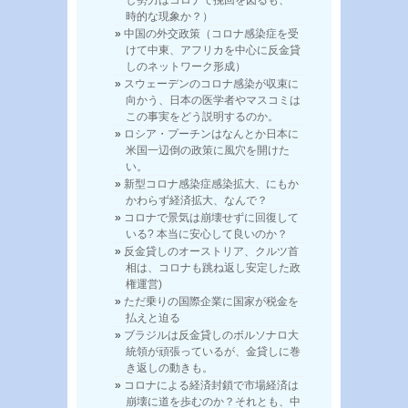
し勢力はコロナで挽回を図るも、一
時的な現象か？）
中国の外交政策（コロナ感染症を受
けて中東、アフリカを中心に反金貸
しのネットワーク形成）
スウェーデンのコロナ感染が収束に
向かう、日本の医学者やマスコミは
この事実をどう説明するのか。
ロシア・プーチンはなんとか日本に
米国一辺倒の政策に風穴を開けた
い。
新型コロナ感染症感染拡大、にもか
かわらず経済拡大、なんで？
コロナで景気は崩壊せずに回復して
いる? 本当に安心して良いのか？
反金貸しのオーストリア、クルツ首
相は、コロナも跳ね返し安定した政
権運営)
ただ乗りの国際企業に国家が税金を
払えと迫る
ブラジルは反金貸しのボルソナロ大
統領が頑張っているが、金貸しに巻
き返しの動きも。
コロナによる経済封鎖で市場経済は
崩壊に道を歩むのか？それとも、中