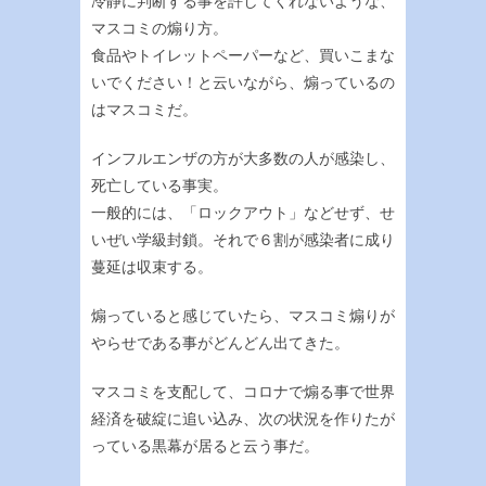
冷静に判断する事を許してくれないような、
マスコミの煽り方。
食品やトイレットペーパーなど、買いこまな
いでください！と云いながら、煽っているの
はマスコミだ。
インフルエンザの方が大多数の人が感染し、
死亡している事実。
一般的には、「ロックアウト」などせず、せ
いぜい学級封鎖。それで６割が感染者に成り
蔓延は収束する。
煽っていると感じていたら、マスコミ煽りが
やらせである事がどんどん出てきた。
マスコミを支配して、コロナで煽る事で世界
経済を破綻に追い込み、次の状況を作りたが
っている黒幕が居ると云う事だ。