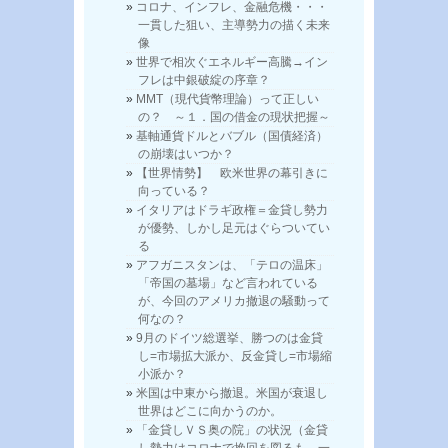
コロナ、インフレ、金融危機・・・
一貫した狙い、主導勢力の描く未来
像
世界で相次ぐエネルギー高騰→イン
フレは中銀破綻の序章？
MMT（現代貨幣理論）って正しい
の？ ～１．国の借金の現状把握～
基軸通貨ドルとバブル（国債経済）
の崩壊はいつか？
【世界情勢】 欧米世界の幕引きに
向っている？
イタリアはドラギ政権＝金貸し勢力
が優勢、しかし足元はぐらついてい
る
アフガニスタンは、「テロの温床」
「帝国の墓場」など言われている
が、今回のアメリカ撤退の騒動って
何なの？
9月のドイツ総選挙、勝つのは金貸
し=市場拡大派か、反金貸し=市場縮
小派か？
米国は中東から撤退。米国が衰退し
世界はどこに向かうのか。
「金貸しＶＳ奥の院」の状況（金貸