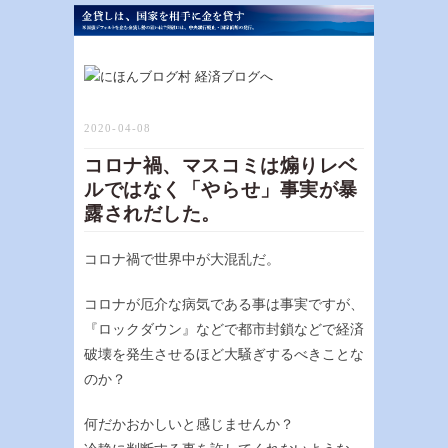
2020-04-08
コロナ禍、マスコミは煽りレベ
ルではなく「やらせ」事実が暴
露されだした。
コロナ禍で世界中が大混乱だ。
コロナが厄介な病気である事は事実ですが、
『ロックダウン』などで都市封鎖などで経済
破壊を発生させるほど大騒ぎするべきことな
のか？
何だかおかしいと感じませんか？