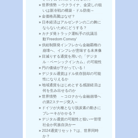
世界情勢 ～ウクライナ、金貸しの狙
いは新冷戦の構築・ドル防衛～
金価格高騰はなぜ？
日本経済はアルゼンチンの二の舞に
ならないためにどうする？
カナダ発トラック運転手の抗議活
動’Freedom Convoy’
供給制限発インフレから金融覇権の
崩壊へ、インフレが意味する未来像
目減りする通貨を用いた「デジタ
ル・ベーシックインカム」の可能性
円の価値が下がっている！
デジタル通貨はドル依存脱却の可能
性になりえるか
地域通貨をはじめとする感謝経済は
何を生み出せるのか
世界情勢 ～コロナから金融崩壊へ
の第2ステージ突入～
ドイツが火種となり脱炭素の動きに
ブレーキがかかる？
デジタル通貨の可能性と狙いー管理
社会か民族自決かー
2024通貨リセット？は、世界同時
か？