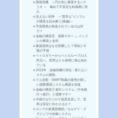
国債危機 ～円が先に暴落するシナ
リオ ～ 極めて不安定な転換期に突
入
見えない戦争 ～“異常な”インフレ
の構造を読み解く(後編)～
宇宙開発が推進されているのは何
で？
金融の構造② 債務マネー → インフ
レの構造と金利
建築資材はなぜ高騰した？理由と今
後の予測
ペトロダラーからペトロルーブル/人
民元へ、世界はドル崩壊に備え始め
ている
2023年 金融危機の深化・新たなシ
ステムの挑戦
ドル支配・SWIFT制裁の濫用が新し
い国際通貨システム構築を加速
金融の構造① 銀行システム（中央銀
行＋銀行）と債務マネー
中国のゼロコロナ政策見直しで、世
界は安定に向かえるか？
ロシアの新通貨構想／セルゲイ・グ
ラジェフの金融システム