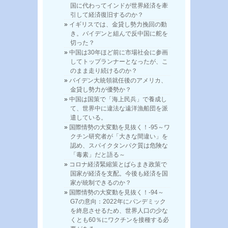
国に代わってインドが世界経済を牽
引して経済復旧するのか？
イギリスでは、金貸し勢力挽回の動
き。バイデンと組んで反中国に舵を
切った？
中国は30年ほど前に市場社会に参画
してトップランナーとなったが、こ
のまま走り続けるのか？
バイデン大統領就任後のアメリカ、
金貸し勢力が優勢か？
中国は国策で「海上民兵」で養成し
て、世界中に違法な遠洋漁船団を派
遣している。
国際情勢の大変動を見抜く！-95～ワ
クチン研究者が「大きな間違い」を
認め、スパイクタンパク質は危険な
「毒素」だと語る～
コロナ経済緊縮策とばらまき政策で
国家が経済を支配。今後も経済を国
家が統制できるのか？
国際情勢の大変動を見抜く！-94～
G7の意向：2022年にパンデミック
を終息させるため、世界人口の少な
くとも60％にワクチンを接種する必