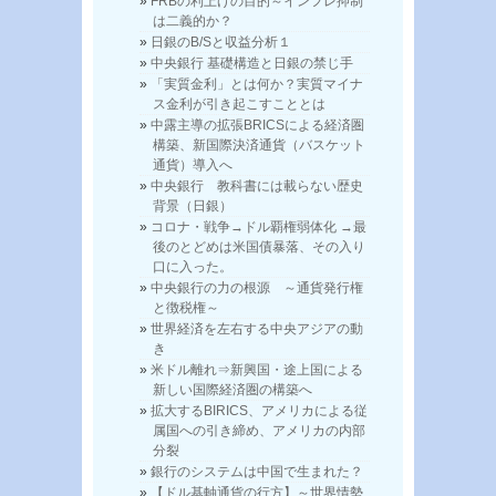
FRBの利上げの目的～インフレ抑制
は二義的か？
日銀のB/Sと収益分析１
中央銀行 基礎構造と日銀の禁じ手
「実質金利」とは何か？実質マイナ
ス金利が引き起こすこととは
中露主導の拡張BRICSによる経済圏
構築、新国際決済通貨（バスケット
通貨）導入へ
中央銀行 教科書には載らない歴史
背景（日銀）
コロナ・戦争→ドル覇権弱体化 →最
後のとどめは米国債暴落、その入り
口に入った。
中央銀行の力の根源 ～通貨発行権
と徴税権～
世界経済を左右する中央アジアの動
き
米ドル離れ⇒新興国・途上国による
新しい国際経済圏の構築へ
拡大するBIRICS、アメリカによる従
属国への引き締め、アメリカの内部
分裂
銀行のシステムは中国で生まれた？
【ドル基軸通貨の行方】～世界情勢