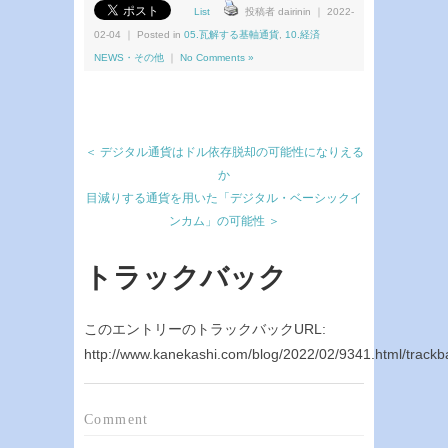
List
投稿者 dairinin ｜ 2022-
02-04 ｜ Posted in
05.瓦解する基軸通貨
,
10.経済
NEWS・その他
｜
No Comments »
＜ デジタル通貨はドル依存脱却の可能性になりえる
か
目減りする通貨を用いた「デジタル・ベーシックイ
ンカム」の可能性 ＞
トラックバック
このエントリーのトラックバックURL:
http://www.kanekashi.com/blog/2022/02/9341.html/trackb
Comment