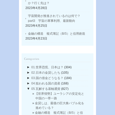
か？行く先は？
2023年4月28日
宇宙開発が推進されているのは何で？
part3 宇宙の軍事利用、最新動向
2023年4月25日
金融の構造 複式簿記（B/S）と信用創造
2023年4月23日
Categories
►
01.世界恐慌、日本は？
(304)
►
02.日本の金貸したち
(105)
►
03.国の借金どうなる？
(184)
►
04.狙われる国の資産
(168)
▼
05.瓦解する基軸通貨
(827)
【世界情勢】ユーラシアの安定化と
中国の一帯一路
金貸しは、最後の巨大株バブル化を
進めている？
金融の構造 複式簿記（B/S）と信