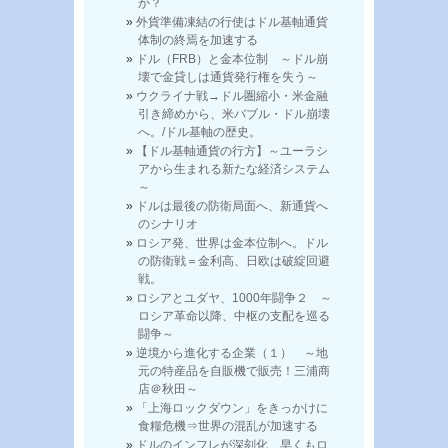
か？
外貨準備凍結の行使はドル基軸通貨
体制の終焉を加速する
ドル（FRB）と金本位制 ～ドル崩
壊で金貸しは通貨発行権を失う～
ウクライナ戦→ドル圏縮小・米金融
引き締めから、米バブル・ドル崩壊
へ。/ドル基軸の歴史。
【ドル基軸通貨の行方】～ユーラシ
アから生まれる新たな経済システム
～
ドルは最後の防衛局面へ、新通貨へ
のシナリオ
ロシア発、世界は金本位制へ。ドル
の防衛戦＝金利高、日欧は破綻回避
戦。
ロシアとユダヤ、1000年闘争２ ～
ロシア革命以降、中枢の支配を巡る
闘争～
逆境から進化する企業（１） ～地
元の特産品を自販機で販売！三浦商
店＠秋田～
「上海ロックダウン」をきっかけに
食糧危機⇒世界の混乱が加速する
ドルのインフレが深刻化 早くもロ