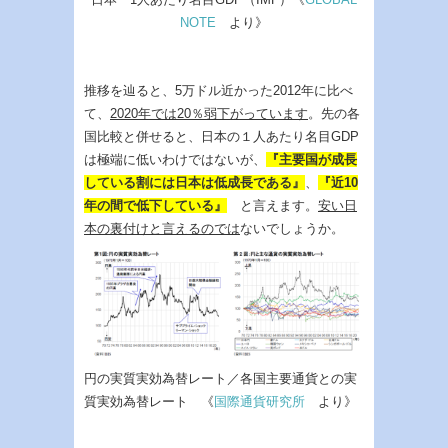
NOTE
より》
推移を辿ると、5万ドル近かった2012年に比べ
て、
2020年では20％弱下がっています
。先の各
国比較と併せると、日本の１人あたり名目GDP
は極端に低いわけではないが、
『主要国が成長
している割には日本は低成長である』
、
『近10
年の間で低下している』
と言えます。
安い日
本の裏付けと言えるのでは
ないでしょうか。
円の実質実効為替レート／各国主要通貨との実
質実効為替レート 《
国際通貨研究所
より》