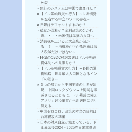
分裂
銀行のシステムは中国で生まれた？
【ドル基軸通貨の行方】～世界情勢
を左右する中立パワーの存在～
日銀はデフォルトするのか？
破綻か回避か？金利政策の分かれ
道。・・・米国債は暴落の入口へ
消費税を上げると大企業が儲か
る！？ ～消費税が下がる恩恵は法
人税減だけではない～
FRBのCBDC検討加速はドル基軸通
貨体制への見限りか？
【ドル基軸通貨の行方】～各国の通
貨戦略：世界最大人口国となるイン
ドの動き～
３つの勢力から中国主導の世界が出
現。中国ロックダウン→上海閥を壊
滅させるとともに、ドル暴落に備え
アメリカ経済依存から新興国に切り
替える。
中国ゼロコロナ政策の本当の目的は
台湾侵攻の準備
日本の対米自立が始まっている。ド
ル暴落後2024～2025在日米軍撤退