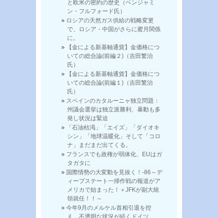
と欧米の密約の歴史（ベンジャミ
ン・フルフォード氏）
ロシアの天然ガス供給の戦略変更
で、ロシア・中国がさらに蜜月関係
に。
【金による新基軸通貨】金価格につ
いての総合論(前編２)（吉田繁治
氏）
【金による新基軸通貨】金価格につ
いての総合論(前編１)（吉田繁治
氏）
スペインのカタルーニャ独立問題：
州議会選挙は独立派勝利、暴動も多
発し状況は緊迫
「石油枯渇」「エイズ」「ダイオキ
シン」「地球温暖化」そして「コロ
ナ」まだまだ出てくる。
フランスでも政権が弱体化、EUはガ
タガタに
国際情勢の大変動を見抜く！-86～デ
ィープステート一掃作戦の報道がア
メリカで始まった！＋JFKが副大統
領就任！！～
今年9月のメルケル首相引退を控
え、不透明な状況が続くドイツ