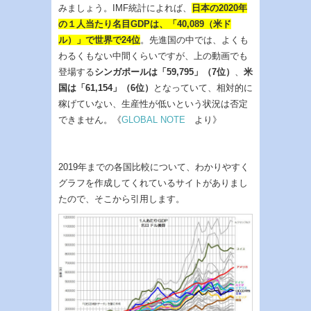
みましょう。IMF統計によれば、
日本の2020年
の１人当たり名目GDPは、「40,089（米ド
ル）」で世界で24位
。先進国の中では、よくも
わるくもない中間くらいですが、上の動画でも
登場する
シンガポールは「59,795」（7位）
、
米
国は「61,154」（6位）
となっていて、相対的に
稼げていない、生産性が低いという状況は否定
できません。《
GLOBAL NOTE
より》
2019年までの各国比較について、わかりやすく
グラフを作成してくれているサイトがありまし
たので、そこから引用します。