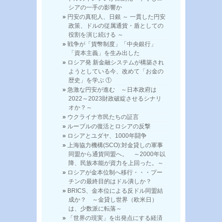
シアの一手の影響か
円安の真犯人、日銀 ～ 一貫した円安
政策、ドルの従属通貨・盾としての
役割を演じ続ける ～
戦争が「貨幣制度」「中央銀行」
「資本主義」を生み出した
ロシア発 新金融システムが構築され
ようとしている今、改めて「お金の
歴史」を学ぶ ①
急激な円安が進む ～日本政府は
2022～2023財政破綻させるシナリ
オか？～
ウクライナ市民たちの証言
ルーブルの復活とロシアの反撃
ロシアとユダヤ、1000年闘争
上海協力機構(SCO):対金貸しの軍事
同盟から通貨同盟へ。 ～2000年以
降、民族本能が資力を上回った。～
ロシアが金本位制へ移行・・・プー
チンの最終目的はドル潰しか？
BRICS、金本位による反ドル同盟結
成か？ ～金貸し世界（欧米日）
は、少数派に転落～
「世界の現実」を出発点にする経済