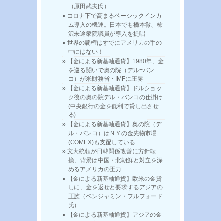
（原田武夫氏）
コロナ下で高まるベーシックインカ
ム導入の機運。日本でも橋本徹、柿
沢未途衆院議員が導入を提唱
世界の覇権はすでにアメリカの手の
中にはない！
【金による新基軸通貨】1980年、金
を巡る闘いで奥の院（デル=バン
コ）が米財務省・IMFに圧勝
【金による新基軸通貨】ドルショッ
ク後の奥の院デル・バンコの仕掛け
(中央銀行の金を低利で貸し出させ
る)
【金による新基軸通貨】奥の院（デ
ル・バンコ）はＮＹの金先物市場
(COMEX)も支配している
文大統領が日韓関係改善に方針転
換、背景は中国・北朝鮮と対立を深
めるアメリカの圧力
【金による新基軸通貨】欧米の金貸
しに、金を返せと要求するアジアの
王族（ベンジャミン・フルフォード
氏）
【金による新基軸通貨】アジアの金