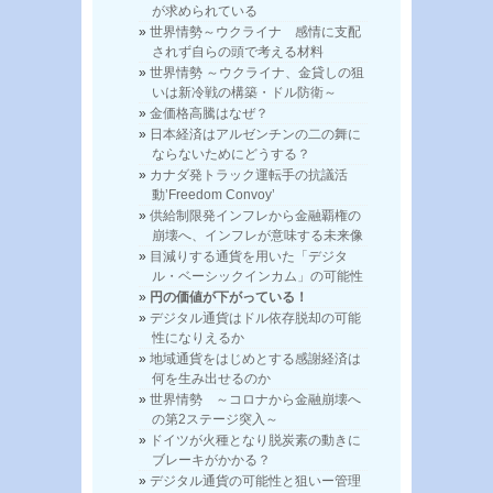
が求められている
世界情勢～ウクライナ 感情に支配
されず自らの頭で考える材料
世界情勢 ～ウクライナ、金貸しの狙
いは新冷戦の構築・ドル防衛～
金価格高騰はなぜ？
日本経済はアルゼンチンの二の舞に
ならないためにどうする？
カナダ発トラック運転手の抗議活
動’Freedom Convoy’
供給制限発インフレから金融覇権の
崩壊へ、インフレが意味する未来像
目減りする通貨を用いた「デジタ
ル・ベーシックインカム」の可能性
円の価値が下がっている！
デジタル通貨はドル依存脱却の可能
性になりえるか
地域通貨をはじめとする感謝経済は
何を生み出せるのか
世界情勢 ～コロナから金融崩壊へ
の第2ステージ突入～
ドイツが火種となり脱炭素の動きに
ブレーキがかかる？
デジタル通貨の可能性と狙いー管理