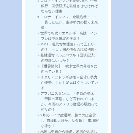
コロナ・インフレ主導勢力が、中央
銀行・国債経済を破綻させなければ
ならない理由
コロナ、インフレ、金融危機・・・
一貫した狙い、主導勢力の描く未来
像
世界で相次ぐエネルギー高騰→イン
フレは中銀破綻の序章？
MMT（現代貨幣理論）って正しい
の？ ～１．国の借金の現状把握～
基軸通貨ドルとバブル（国債経済）
の崩壊はいつか？
【世界情勢】 欧米世界の幕引きに
向っている？
イタリアはドラギ政権＝金貸し勢力
が優勢、しかし足元はぐらついてい
る
アフガニスタンは、「テロの温床」
「帝国の墓場」など言われている
が、今回のアメリカ撤退の騒動って
何なの？
9月のドイツ総選挙、勝つのは金貸
し=市場拡大派か、反金貸し=市場縮
小派か？
米国は中東から撤退。米国が衰退し