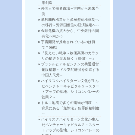
用創造
外国人労働者市場～実態から未来予
測
単独覇権構造から多極型覇権体制へ
の移行～資源国優位の経済協定へ～
金融危機の拡大から、中央銀行の国
有化へ向かう
宇宙開発が推進されているのは何
で？part2
『見えない戦争～物価高騰のカラク
リの構造を読み解く（前偏）～』
ブラジルとアルゼンチンの共通通貨
創設構想～ドル支配離脱を促進する
中国人民元～
ハイリスクハイリターン文化が生ん
だベンチャーキャピタル２～スター
トアップの聖地、シリコンバレーの
勃興２～
トルコ地震で多くの建物が倒壊 ～
背景にある「免除法」犯罪的精制度
～
ハイリスクハイリターン文化が生ん
だベンチャーキャピタル２～スター
トアップの聖地、シリコンバレーの