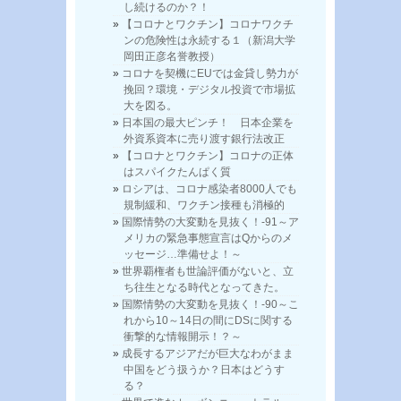
し続けるのか？！
【コロナとワクチン】コロナワクチ
ンの危険性は永続する１（新潟大学
岡田正彦名誉教授）
コロナを契機にEUでは金貸し勢力が
挽回？環境・デジタル投資で市場拡
大を図る。
日本国の最大ピンチ！ 日本企業を
外資系資本に売り渡す銀行法改正
【コロナとワクチン】コロナの正体
はスパイクたんぱく質
ロシアは、コロナ感染者8000人でも
規制緩和、ワクチン接種も消極的
国際情勢の大変動を見抜く！-91～ア
メリカの緊急事態宣言はQからのメ
ッセージ…準備せよ！～
世界覇権者も世論評価がないと、立
ち往生となる時代となってきた。
国際情勢の大変動を見抜く！-90～こ
れから10～14日の間にDSに関する
衝撃的な情報開示！？～
成長するアジアだが巨大なわがまま
中国をどう扱うか？日本はどうす
る？