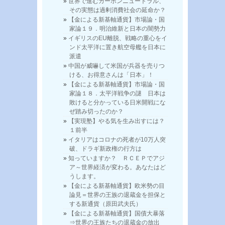
世界で進むカーボンニュートラル、
その実態は過剰消費社会の延命か？
【金による新基軸通貨】市場論・国
家論１９．明治維新と日本の闇勢力
イギリスのEU離脱、戦略の重心をイ
ンド太平洋に置き航空母艦を日本に
派遣
中国が威嚇して米国が兵器を売りつ
ける、お得意さんは「日本」！
【金による新基軸通貨】市場論・国
家論１８．太平洋戦争の謎 日本は
敗けると分かっている日米開戦にな
ぜ踏み切ったのか？
【実現塾】やる気を生み出すには？
１前半
イタリアはコロナの死者が10万人突
破、ドラギ新政権の行方は
知っていますか？ ＲＣＥＰでアジ
ア～世界経済が変わる。あなたはど
うします。
【金による新基軸通貨】欧米勢の目
論見＝世界の王族の退蔵金を担保と
する新通貨（原田武夫氏）
【金による新基軸通貨】国債大暴落
⇒世界の王族たちの退蔵金の放出