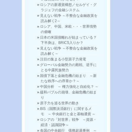
ロシアの新通貨構想／セルゲイ・グ
ラジェフの金融システム
見えない戦争 ～不整合な金融政策を
読み解く2～
ロシア、中国、米欧・・・世界情勢
の俯瞰
日本の米国債離れが始まっている？
下半身は、BRICS入りか？
見えない戦争 ～不整合な金融政策を
読み解く～
注目の集まる小型原子力発電
グローバル金融勢力の殿戦、逆手に
とる中露民族勢力
国債下落と金融危機の始まり ～新
たな秩序への序章か？～
中国分析 ～ 権力強化と自給化？ ～
緩和バブルの崩壊、金融危機の始ま
り
原子力を巡る世界の動き
BIS（国際決済銀行）に関するメ
モ ～ 中央銀行と金と基軸通貨 ～
ロシアの「対世界」戦争 ～資源・
経済・認識闘争～
各国の中央銀行 債務超過事例 ～