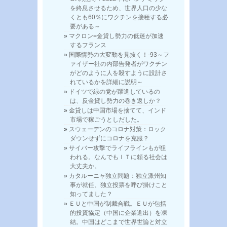
を終息させるため、世界人口の少な
くとも60％にワクチンを接種する必
要がある～
マクロン=金貸し勢力の低迷が加速
するフランス
国際情勢の大変動を見抜く！-93～フ
ァイザー社の内部告発者がワクチン
がどのように人を殺すように設計さ
れているかを詳細に説明～
ドイツで緑の党が躍進しているの
は、反金貸し勢力の巻き返しか？
金貸しは中国市場を捨てて、インド
市場で稼ごうとしだした。
スウェーデンのコロナ対策：ロック
ダウンせずにコロナを克服？
サイバー攻撃でライフラインもが狙
われる。なんでもＩＴに頼る社会は
大丈夫か。
カタルーニャ独立問題：独立派州知
事が就任、独立投票を呼び掛けこと
知ってました？
ＥＵと中国が制裁合戦。ＥＵが包括
的投資協定（中国に企業進出）を凍
結。中国はどこまで世界世論と対立