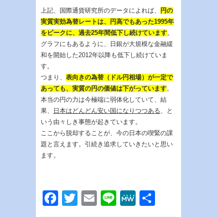
上記、国際通貨研究所のデータによれば、
円の
実質実効為替レートは、円高でもあった1995年
をピークに、過去25年間低下し続けています
。
グラフにもあるように、日銀が大規模な金融緩
和を開始した2012年以降も低下し続けていま
す。
つまり、
表向きの為替（ドル円相場）が一定で
あっても、実質の円の価値は下がっています
。
本当の円の力は今極端に弱体化していて、結
果、
日本はどんどん安い国になりつつある
、と
いう由々しき事態が起きています。
ここから脱却することが、今の日本の喫緊の課
題と言えます。引続き追求していきたいと思い
ます。
Facebook
Twitter
Email
Line
MeWe
共
有