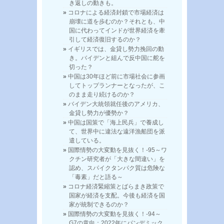
き返しの動きも。
コロナによる経済封鎖で市場経済は
崩壊に道を歩むのか？それとも、中
国に代わってインドが世界経済を牽
引して経済復旧するのか？
イギリスでは、金貸し勢力挽回の動
き。バイデンと組んで反中国に舵を
切った？
中国は30年ほど前に市場社会に参画
してトップランナーとなったが、こ
のまま走り続けるのか？
バイデン大統領就任後のアメリカ、
金貸し勢力が優勢か？
中国は国策で「海上民兵」で養成し
て、世界中に違法な遠洋漁船団を派
遣している。
国際情勢の大変動を見抜く！-95～ワ
クチン研究者が「大きな間違い」を
認め、スパイクタンパク質は危険な
「毒素」だと語る～
コロナ経済緊縮策とばらまき政策で
国家が経済を支配。今後も経済を国
家が統制できるのか？
国際情勢の大変動を見抜く！-94～
G7の意向：2022年にパンデミック