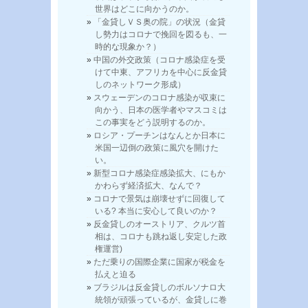
世界はどこに向かうのか。
「金貸しＶＳ奥の院」の状況（金貸
し勢力はコロナで挽回を図るも、一
時的な現象か？）
中国の外交政策（コロナ感染症を受
けて中東、アフリカを中心に反金貸
しのネットワーク形成）
スウェーデンのコロナ感染が収束に
向かう、日本の医学者やマスコミは
この事実をどう説明するのか。
ロシア・プーチンはなんとか日本に
米国一辺倒の政策に風穴を開けた
い。
新型コロナ感染症感染拡大、にもか
かわらず経済拡大、なんで？
コロナで景気は崩壊せずに回復して
いる? 本当に安心して良いのか？
反金貸しのオーストリア、クルツ首
相は、コロナも跳ね返し安定した政
権運営)
ただ乗りの国際企業に国家が税金を
払えと迫る
ブラジルは反金貸しのボルソナロ大
統領が頑張っているが、金貸しに巻