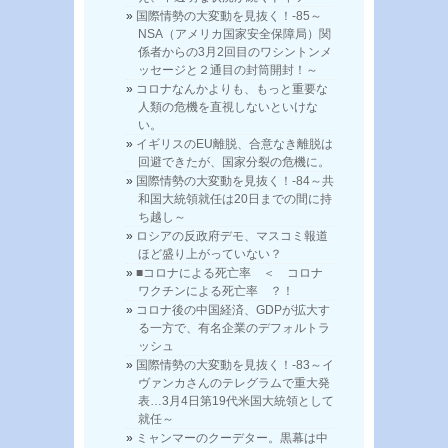
国際情勢の大変動を見抜く！-85～
NSA（アメリカ国家安全保障局）関
係者からの3月2回目のワシントンメ
ッセージと２通目の封筒開封！～
コロナなんかよりも、もっと重要な
人類の危機を直視しないといけな
い。
イギリスのEU離脱、合意なき離脱は
回避できたが、国家分裂の危機に。
国際情勢の大変動を見抜く！-84～共
和国大統領就任は20日までの間に持
ち越し～
ロシアの反政府デモ、マスコミ報道
ほど盛り上がっていない？
■コロナによる死亡率 ＜ コロナ
ワクチンによる死亡率 ？！
コロナ後の中国経済、GDPが拡大す
る一方で、有名企業のデフォルトラ
ッシュ
国際情勢の大変動を見抜く！-83～イ
ヴァンカさんのテレグラムで重大発
表…3月4日第19代米国大統領として
就任～
ミャンマーのクーデター。黒幕は中