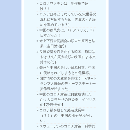
コロナワクチンは、副作用で危
険？！
ロシアは今どうなっているか(世界の
混乱に対応するため、内政の引き締
めを進めている？）
中国の移民先は、1）アメリカ、2）
日本だった！
米上下院合同議会の顛末の原因と結
果（吉田繁治氏）
反日姿勢を過激化する韓国、原因は
やはり文在寅大統領の失政による支
持率の低下
豪州と中国の激しい貿易対立。中国
に侵略されてしまうとの危機感。
国際情勢の大変動を見抜く！-78～ト
ランプ大統領のディープステート一
掃作戦が始まった～
中国のコロナ対策は何故成功した
か：人口当たりの感染率、イギリス
の1万4千分の1
コロナ禍を脱して経済成長中
（？！）の、中国の様子がおかし
い。
スウェーデンのコロナ対策：科学的