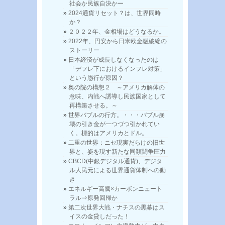
社会か民族自決かー
2024通貨リセット？は、世界同時
か？
２０２２年、金相場はどうなるか。
2022年、円安から日米欧金融破綻の
ストーリー
日本経済が成長しなくなったのは
「デフレ下におけるインフレ対策」
という愚行が原因？
奥の院の構想２ ～アメリカ解体の
意味、内戦へ誘導し民族国家として
再構築させる。～
世界バブルの行方。・・・バブル崩
壊の引き金が一つづつ引かれてい
く。標的はアメリカとドル。
二重の世界：ニセ現実だらけの旧世
界と、姿を現す新たな同類闘争圧力
CBCD(中銀デジタル通貨)、デジタ
ル人民元による世界通貨体制への動
き
エネルギー高騰×カーボンニュート
ラル⇒原発回帰か
第二次世界大戦・ナチスの黒幕はス
イスの金貸しだった！