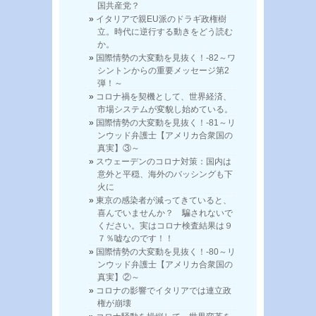
国共産党？
イタリアで親EU派のドラギ政権樹
立。時代に逆行する動きをどう読む
か。
国際情勢の大変動を見抜く！-82～ワ
シントンからの重要メッセージ第2
弾！～
コロナ禍を契機として、世界経済、
市場システムが変貌し始めている。
国際情勢の大変動を見抜く！-81～リ
ンウッド弁護士【アメリカ合衆国の
真実】③～
スウェーデンのコロナ対策：国内は
意外と平穏、海外のバッシングも下
火に
東京の感染者が減ってきていると、
喜んでいませんか？ 騙されないで
ください。実はコロナ検査結果は９
７％嘘なのです！！
国際情勢の大変動を見抜く！-80～リ
ンウッド弁護士【アメリカ合衆国の
真実】②～
コロナの影響でイタリアでは連立政
権が崩壊