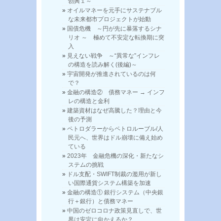
勃興１～
オイルマネーを元手にサステナブル
な未来都市プロジェクトが始動
国債危機 ～円が先に暴落するシナ
リオ ～ 極めて不安定な転換期に突
入
見えない戦争 ～“異常な”インフレ
の構造を読み解く(後編)～
宇宙開発が推進されているのは何
で？
金融の構造② 債務マネー → インフ
レの構造と金利
建築資材はなぜ高騰した？理由と今
後の予測
ペトロダラーからペトロルーブル/人
民元へ、世界はドル崩壊に備え始め
ている
2023年 金融危機の深化・新たなシ
ステムの挑戦
ドル支配・SWIFT制裁の濫用が新し
い国際通貨システム構築を加速
金融の構造① 銀行システム（中央銀
行＋銀行）と債務マネー
中国のゼロコロナ政策見直しで、世
界は安定に向かえるか？