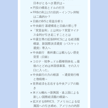
日本がとるべき選択は～
円安の構造とドルの行方
FRBの利上げの目的～インフレ抑制
は二義的か？
日銀のB/Sと収益分析１
中央銀行 基礎構造と日銀の禁じ手
「実質金利」とは何か？実質マイナ
ス金利が引き起こすこととは
中露主導の拡張BRICSによる経済圏
構築、新国際決済通貨（バスケット
通貨）導入へ
中央銀行 教科書には載らない歴史
背景（日銀）
コロナ・戦争→ドル覇権弱体化 →最
後のとどめは米国債暴落、その入り
口に入った。
中央銀行の力の根源 ～通貨発行権
と徴税権～
世界経済を左右する中央アジアの動
き
米ドル離れ⇒新興国・途上国による
新しい国際経済圏の構築へ
拡大するBIRICS、アメリカによる従
属国への引き締め、アメリカの内部