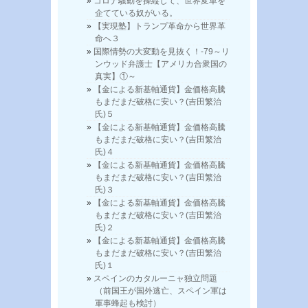
コロナ騒動を操縦して、世界変革を
企てている奴がいる。
【実現塾】トランプ革命から世界革
命へ３
国際情勢の大変動を見抜く！-79～リ
ンウッド弁護士【アメリカ合衆国の
真実】①～
【金による新基軸通貨】金価格高騰
もまだまだ破格に安い？(吉田繁治
氏)５
【金による新基軸通貨】金価格高騰
もまだまだ破格に安い？(吉田繁治
氏)４
【金による新基軸通貨】金価格高騰
もまだまだ破格に安い？(吉田繁治
氏)３
【金による新基軸通貨】金価格高騰
もまだまだ破格に安い？(吉田繁治
氏)２
【金による新基軸通貨】金価格高騰
もまだまだ破格に安い？(吉田繁治
氏)１
スペインのカタルーニャ独立問題
（前国王が国外逃亡、スペイン軍は
軍事蜂起も検討）