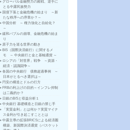
グローバル金融勢力の殿戦、逆手に
とる中露民族勢力
国債下落と金融危機の始まり ～新
たな秩序への序章か？～
中国分析 ～ 権力強化と自給化？
～
緩和バブルの崩壊、金融危機の始ま
り
原子力を巡る世界の動き
BIS（国際決済銀行）に関するメ
モ ～ 中央銀行と金と基軸通貨 ～
ロシアの「対世界」戦争 ～資源・
経済・認識闘争～
各国の中央銀行 債務超過事例 ～
日本がとるべき選択は～
円安の構造とドルの行方
FRBの利上げの目的～インフレ抑制
は二義的か？
日銀のB/Sと収益分析１
中央銀行 基礎構造と日銀の禁じ手
「実質金利」とは何か？実質マイナ
ス金利が引き起こすこととは
中露主導の拡張BRICSによる経済圏
構築、新国際決済通貨（バスケット