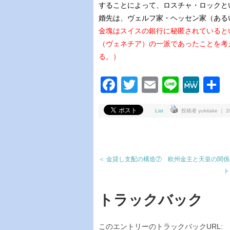
することによって、ロスチャ・ロックと
婚先は、ヴェルフ家・ヘッセン家（ある
金塊はスイスの銀行に秘匿されていると
（ヴェネチア）の一派であったことを考
る。）
Facebook
Twitter
Email
Line
Me
List
投稿者 yukitake ｜ 20
＜ 金貸し支配の構造⑦ 欧州金主と天皇の関係？
ト
トラックバック
このエントリーのトラックバックURL: