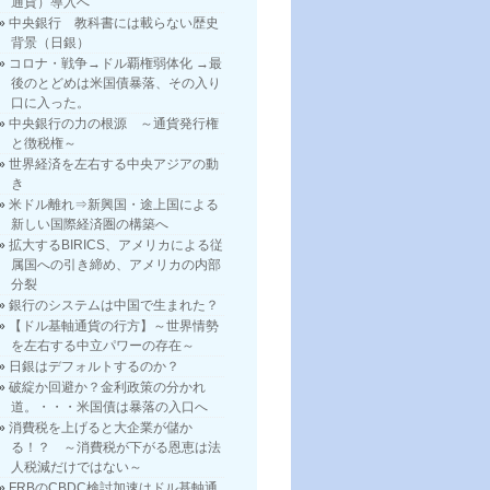
通貨）導入へ
中央銀行 教科書には載らない歴史
背景（日銀）
コロナ・戦争→ドル覇権弱体化 →最
後のとどめは米国債暴落、その入り
口に入った。
中央銀行の力の根源 ～通貨発行権
と徴税権～
世界経済を左右する中央アジアの動
き
米ドル離れ⇒新興国・途上国による
新しい国際経済圏の構築へ
拡大するBIRICS、アメリカによる従
属国への引き締め、アメリカの内部
分裂
銀行のシステムは中国で生まれた？
【ドル基軸通貨の行方】～世界情勢
を左右する中立パワーの存在～
日銀はデフォルトするのか？
破綻か回避か？金利政策の分かれ
道。・・・米国債は暴落の入口へ
消費税を上げると大企業が儲か
る！？ ～消費税が下がる恩恵は法
人税減だけではない～
FRBのCBDC検討加速はドル基軸通