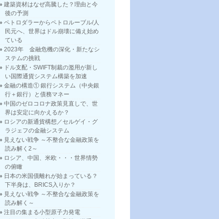
建築資材はなぜ高騰した？理由と今
後の予測
ペトロダラーからペトロルーブル/人
民元へ、世界はドル崩壊に備え始め
ている
2023年 金融危機の深化・新たなシ
ステムの挑戦
ドル支配・SWIFT制裁の濫用が新し
い国際通貨システム構築を加速
金融の構造① 銀行システム（中央銀
行＋銀行）と債務マネー
中国のゼロコロナ政策見直しで、世
界は安定に向かえるか？
ロシアの新通貨構想／セルゲイ・グ
ラジェフの金融システム
見えない戦争 ～不整合な金融政策を
読み解く2～
ロシア、中国、米欧・・・世界情勢
の俯瞰
日本の米国債離れが始まっている？
下半身は、BRICS入りか？
見えない戦争 ～不整合な金融政策を
読み解く～
注目の集まる小型原子力発電