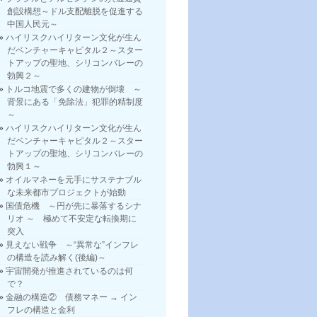
創設構想～ドル支配離脱を促進する
中国人民元～
ハイリスクハイリターン文化が生ん
だベンチャーキャピタル２～スター
トアップの聖地、シリコンバレーの
勃興２～
トルコ地震で多くの建物が倒壊 ～
背景にある「免除法」犯罪的精制度
～
ハイリスクハイリターン文化が生ん
だベンチャーキャピタル２～スター
トアップの聖地、シリコンバレーの
勃興１～
オイルマネーを元手にサステナブル
な未来都市プロジェクトが始動
国債危機 ～円が先に暴落するシナ
リオ ～ 極めて不安定な転換期に
突入
見えない戦争 ～“異常な”インフレ
の構造を読み解く(後編)～
宇宙開発が推進されているのは何
で？
金融の構造② 債務マネー → イン
フレの構造と金利