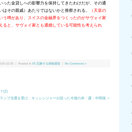
いった金貸しへの影響力を保持してきたわけだが、その通
いはその親戚）あたりではないかと推察される。
（天皇の
いう噂があり、スイスの金融界をつくったのがサヴォイ家
えると、サヴォイ家とも通婚している可能性も考えられ
We
共
有
16-10-25 ｜ Posted in
05.瓦解する基軸通貨
｜
No Comments »
(2)
ランプ当選を受け、キッシンジャーが語った今後の米・露・中関係 ＞