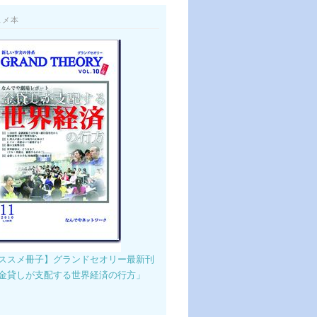
スメ本
ススメ冊子】グランドセオリー最新刊
金貸しが支配する世界経済の行方」