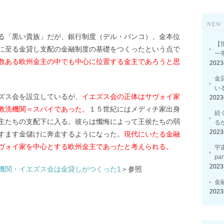
NEW 
る「黒い貴族」だが、銀行制度（デル・バンコ）、金本位
【
に至る金貸し支配の金融制度の基礎をつくったという点で
一
数ある欧州金主の中でも中心に位置する金主であろうと思
202
金
い
ズス会を設立しているが、
イエズス会の正体はサヴォイ家
202
教洗機関＝スパイであった。
１５世紀にはメディチ家出身
続
主たちの支配下に入る。彼らは懺悔によって王侯たちの弱
る
202
すます金儲けに奔走するようになった。
現代にいたる金融
ヴォイ家を中心とする欧州金主であったと考えられる。
宇
p
202
機関・イエズス会は金貸しがつくった1
＞参照
金
202