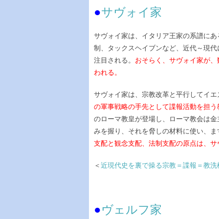
●
サヴォイ家
サヴォイ家は、イタリア王家の系譜にあ
制、タックスヘイブンなど、近代～現代
注目される。
おそらく、サヴォイ家が、
われる。
サヴォイ家は、宗教改革と平行してイエ
の軍事戦略の手先として諜報活動を担う
のローマ教皇が登場し、ローマ教会は金
みを握り、それを脅しの材料に使い、ま
支配と観念支配、法制支配の原点は、サ
＜
近現代史を裏で操る宗教＝諜報＝教洗
●
ヴェルフ家