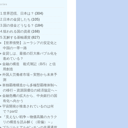
ories
01.世界恐慌、日本は？
(304)
02.日本の金貸したち
(105)
03.国の借金どうなる？
(184)
04.狙われる国の資産
(168)
05.瓦解する基軸通貨
(827)
【世界情勢】ユーラシアの安定化と
中国の一帯一路
金貸しは、最後の巨大株バブル化を
進めている？
金融の構造 複式簿記（B/S）と信
用創造
外国人労働者市場～実態から未来予
測
単独覇権構造から多極型覇権体制へ
の移行～資源国優位の経済協定へ～
金融危機の拡大から、中央銀行の国
有化へ向かう
宇宙開発が推進されているのは何
で？part2
『見えない戦争～物価高騰のカラク
リの構造を読み解く（前偏）～』
ブラジルとアルゼンチンの共通通貨