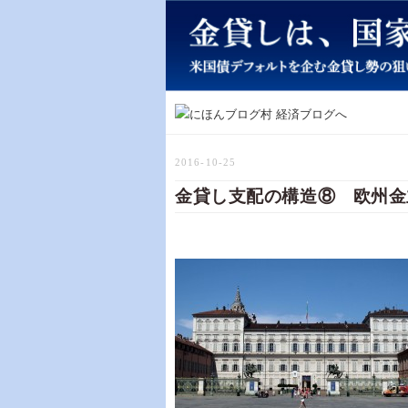
2016-10-25
金貸し支配の構造⑧ 欧州金主