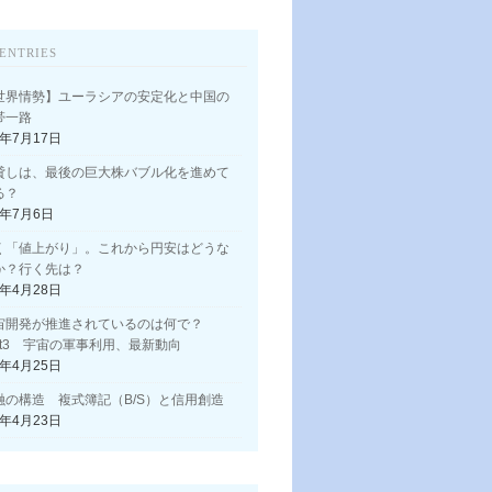
ENTRIES
世界情勢】ユーラシアの安定化と中国の
帯一路
3年7月17日
貸しは、最後の巨大株バブル化を進めて
る？
3年7月6日
く「値上がり」。これから円安はどうな
か？行く先は？
3年4月28日
宙開発が推進されているのは何で？
art3 宇宙の軍事利用、最新動向
3年4月25日
融の構造 複式簿記（B/S）と信用創造
3年4月23日