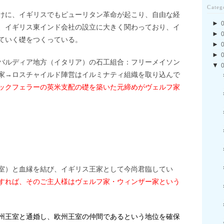
Categ
けに、イギリスでもピューリタン革命が起こり、自由な経
►
、イギリス東インド会社の設立に大きく関わっており、イ
►
ていく礎をつくっている。
►
►
バルディア地方（イタリア）の石工組合：フリーメイソン
▼
家→ロスチャイルド陣営はイルミナティ組織を取り込んで
ックフェラーの英米支配の礎を築いた元締めがヴェルフ家
？
室）と血縁を結び、イギリス王家として今尚君臨してい
すれば、そのご主人様はヴェルフ家・ウィンザー家という
州王室と通婚し、欧州王室の仲間であるという地位を確保