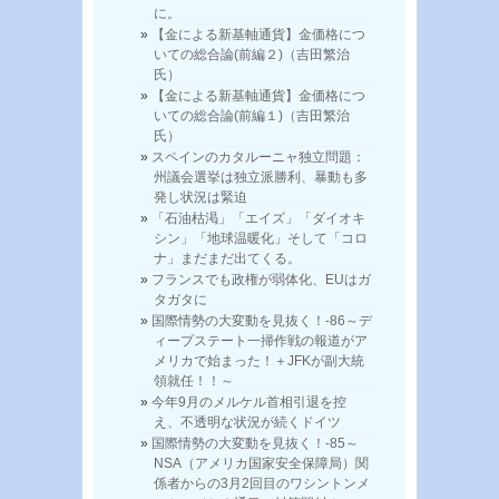
に。
【金による新基軸通貨】金価格につ
いての総合論(前編２)（吉田繁治
氏）
【金による新基軸通貨】金価格につ
いての総合論(前編１)（吉田繁治
氏）
スペインのカタルーニャ独立問題：
州議会選挙は独立派勝利、暴動も多
発し状況は緊迫
「石油枯渇」「エイズ」「ダイオキ
シン」「地球温暖化」そして「コロ
ナ」まだまだ出てくる。
フランスでも政権が弱体化、EUはガ
タガタに
国際情勢の大変動を見抜く！-86～デ
ィープステート一掃作戦の報道がア
メリカで始まった！＋JFKが副大統
領就任！！～
今年9月のメルケル首相引退を控
え、不透明な状況が続くドイツ
国際情勢の大変動を見抜く！-85～
NSA（アメリカ国家安全保障局）関
係者からの3月2回目のワシントンメ