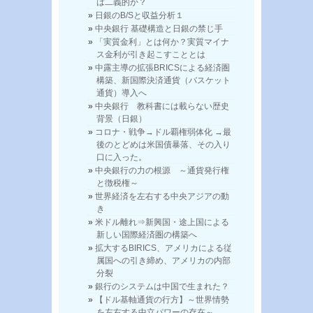
は二義的か？
日銀のB/Sと収益分析１
中央銀行 基礎構造と日銀の禁じ手
「実質金利」とは何か？実質マイナ
ス金利が引き起こすこととは
中露主導の拡張BRICSによる経済圏
構築、新国際決済通貨（バスケット
通貨）導入へ
中央銀行 教科書には載らない歴史
背景（日銀）
コロナ・戦争→ドル覇権弱体化 →最
後のとどめは米国債暴落、その入り
口に入った。
中央銀行の力の根源 ～通貨発行権
と徴税権～
世界経済を左右する中央アジアの動
き
米ドル離れ⇒新興国・途上国による
新しい国際経済圏の構築へ
拡大するBIRICS、アメリカによる従
属国への引き締め、アメリカの内部
分裂
銀行のシステムは中国で生まれた？
【ドル基軸通貨の行方】～世界情勢
を左右する中立パワーの存在～