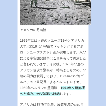
アメリカの月着陸
1975年にはソ連のソユーズ19号とアメリカ
のアポロ18号が宇宙でドッキングするアポ
ロ・ソユーズテスト計画が実現します。米ソ
による宇宙開発競争はこれをもって終焉した
と言われています。その後、1979年ソ連の
アフガン侵攻で緊張が一時高まるものの、ソ
連の国力は衰弱しており、1985年のソ連ゴ
ルバチョフ書記長によるペレストロイカ、
1989年ベルリンの壁崩壊、
1991年ソ連崩壊
へと進み、米ソ冷戦も終結
します。
アメリカは1975年以降、経費削減のため再