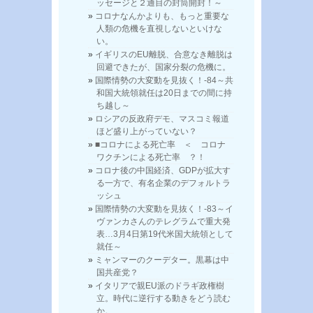
ッセージと２通目の封筒開封！～
コロナなんかよりも、もっと重要な
人類の危機を直視しないといけな
い。
イギリスのEU離脱、合意なき離脱は
回避できたが、国家分裂の危機に。
国際情勢の大変動を見抜く！-84～共
和国大統領就任は20日までの間に持
ち越し～
ロシアの反政府デモ、マスコミ報道
ほど盛り上がっていない？
■コロナによる死亡率 ＜ コロナ
ワクチンによる死亡率 ？！
コロナ後の中国経済、GDPが拡大す
る一方で、有名企業のデフォルトラ
ッシュ
国際情勢の大変動を見抜く！-83～イ
ヴァンカさんのテレグラムで重大発
表…3月4日第19代米国大統領として
就任～
ミャンマーのクーデター。黒幕は中
国共産党？
イタリアで親EU派のドラギ政権樹
立。時代に逆行する動きをどう読む
か。