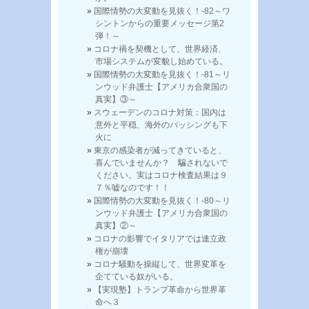
国際情勢の大変動を見抜く！-82～ワ
シントンからの重要メッセージ第2
弾！～
コロナ禍を契機として、世界経済、
市場システムが変貌し始めている。
国際情勢の大変動を見抜く！-81～リ
ンウッド弁護士【アメリカ合衆国の
真実】③～
スウェーデンのコロナ対策：国内は
意外と平穏、海外のバッシングも下
火に
東京の感染者が減ってきていると、
喜んでいませんか？ 騙されないで
ください。実はコロナ検査結果は９
７％嘘なのです！！
国際情勢の大変動を見抜く！-80～リ
ンウッド弁護士【アメリカ合衆国の
真実】②～
コロナの影響でイタリアでは連立政
権が崩壊
コロナ騒動を操縦して、世界変革を
企てている奴がいる。
【実現塾】トランプ革命から世界革
命へ３