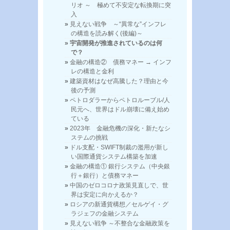
リオ ～ 極めて不安定な転換期に突
入
見えない戦争 ～“異常な”インフレ
の構造を読み解く(後編)～
宇宙開発が推進されているのは何
で？
金融の構造② 債務マネー → インフ
レの構造と金利
建築資材はなぜ高騰した？理由と今
後の予測
ペトロダラーからペトロルーブル/人
民元へ、世界はドル崩壊に備え始め
ている
2023年 金融危機の深化・新たなシ
ステムの挑戦
ドル支配・SWIFT制裁の濫用が新し
い国際通貨システム構築を加速
金融の構造① 銀行システム（中央銀
行＋銀行）と債務マネー
中国のゼロコロナ政策見直しで、世
界は安定に向かえるか？
ロシアの新通貨構想／セルゲイ・グ
ラジェフの金融システム
見えない戦争 ～不整合な金融政策を