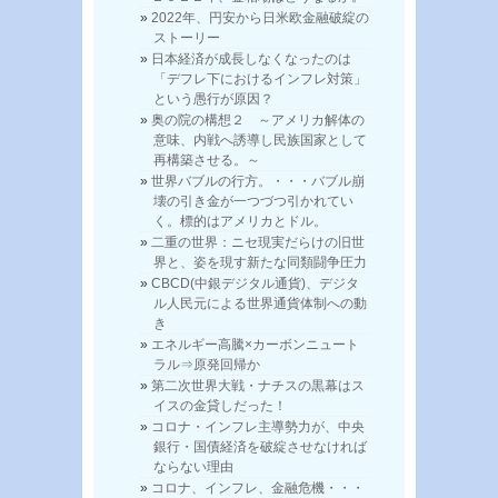
2022年、円安から日米欧金融破綻の
ストーリー
日本経済が成長しなくなったのは
「デフレ下におけるインフレ対策」
という愚行が原因？
奥の院の構想２ ～アメリカ解体の
意味、内戦へ誘導し民族国家として
再構築させる。～
世界バブルの行方。・・・バブル崩
壊の引き金が一つづつ引かれてい
く。標的はアメリカとドル。
二重の世界：ニセ現実だらけの旧世
界と、姿を現す新たな同類闘争圧力
CBCD(中銀デジタル通貨)、デジタ
ル人民元による世界通貨体制への動
き
エネルギー高騰×カーボンニュート
ラル⇒原発回帰か
第二次世界大戦・ナチスの黒幕はス
イスの金貸しだった！
コロナ・インフレ主導勢力が、中央
銀行・国債経済を破綻させなければ
ならない理由
コロナ、インフレ、金融危機・・・