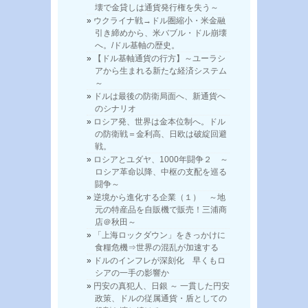
壊で金貸しは通貨発行権を失う～
ウクライナ戦→ドル圏縮小・米金融
引き締めから、米バブル・ドル崩壊
へ。/ドル基軸の歴史。
【ドル基軸通貨の行方】～ユーラシ
アから生まれる新たな経済システム
～
ドルは最後の防衛局面へ、新通貨へ
のシナリオ
ロシア発、世界は金本位制へ。ドル
の防衛戦＝金利高、日欧は破綻回避
戦。
ロシアとユダヤ、1000年闘争２ ～
ロシア革命以降、中枢の支配を巡る
闘争～
逆境から進化する企業（１） ～地
元の特産品を自販機で販売！三浦商
店＠秋田～
「上海ロックダウン」をきっかけに
食糧危機⇒世界の混乱が加速する
ドルのインフレが深刻化 早くもロ
シアの一手の影響か
円安の真犯人、日銀 ～ 一貫した円安
政策、ドルの従属通貨・盾としての