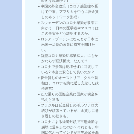
時的な現象か？）
中国の外交政策（コロナ感染症を受
けて中東、アフリカを中心に反金貸
しのネットワーク形成）
スウェーデンのコロナ感染が収束に
向かう、日本の医学者やマスコミは
この事実をどう説明するのか。
ロシア・プーチンはなんとか日本に
米国一辺倒の政策に風穴を開けた
い。
新型コロナ感染症感染拡大、にもか
かわらず経済拡大、なんで？
コロナで景気は崩壊せずに回復して
いる? 本当に安心して良いのか？
反金貸しのオーストリア、クルツ首
相は、コロナも跳ね返し安定した政
権運営)
ただ乗りの国際企業に国家が税金を
払えと迫る
ブラジルは反金貸しのボルソナロ大
統領が頑張っているが、金貸しに巻
き返しの動きも。
コロナによる経済封鎖で市場経済は
崩壊に道を歩むのか？それとも、中
国に代わってインドが世界経済を牽