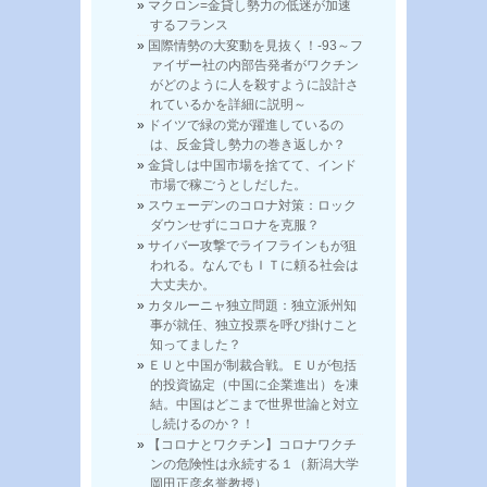
マクロン=金貸し勢力の低迷が加速
するフランス
国際情勢の大変動を見抜く！-93～フ
ァイザー社の内部告発者がワクチン
がどのように人を殺すように設計さ
れているかを詳細に説明～
ドイツで緑の党が躍進しているの
は、反金貸し勢力の巻き返しか？
金貸しは中国市場を捨てて、インド
市場で稼ごうとしだした。
スウェーデンのコロナ対策：ロック
ダウンせずにコロナを克服？
サイバー攻撃でライフラインもが狙
われる。なんでもＩＴに頼る社会は
大丈夫か。
カタルーニャ独立問題：独立派州知
事が就任、独立投票を呼び掛けこと
知ってました？
ＥＵと中国が制裁合戦。ＥＵが包括
的投資協定（中国に企業進出）を凍
結。中国はどこまで世界世論と対立
し続けるのか？！
【コロナとワクチン】コロナワクチ
ンの危険性は永続する１（新潟大学
岡田正彦名誉教授）