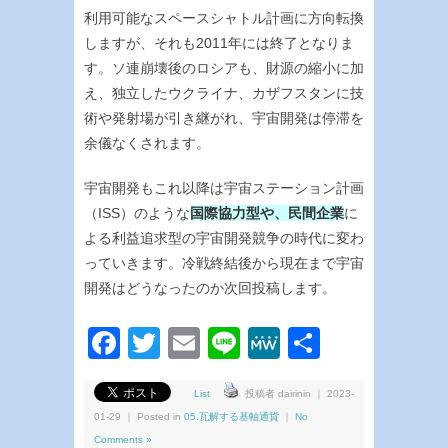
利用可能なスペースシャトル計画に方向転換
しますが、それも2011年には終了となりま
す。ソ連崩壊後のロシアも、財源の縮小に加
え、独立したウクライナ、カザフスタンに技
術や発射場が引き継がれ、宇宙開発は停滞を
余儀なくされます。
宇宙開発もこれ以降は宇宙ステーション計画
（ISS）のような
国際協力型や、民間企業
に
よる利益追求型の宇宙開発競争の時代に変わ
っていきます。冷戦終結後から現在まで宇宙
開発はどうなったのか次回投稿します。
Facebook
Twitter
Email
Line
MeWe
共
有
List
投稿者 dairinin ｜ 2023-
01-29 ｜ Posted in
05.瓦解する基軸通貨
｜
No
Comments »