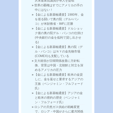
沢未途衆院議員が導入を提唱
世界の覇権はすでにアメリカの手の
中にはない！
【金による新基軸通貨】1980年、金
を巡る闘いで奥の院（デル=バン
コ）が米財務省・IMFに圧勝
【金による新基軸通貨】ドルショッ
ク後の奥の院デル・バンコの仕掛け
(中央銀行の金を低利で貸し出させ
る)
【金による新基軸通貨】奥の院（デ
ル・バンコ）はＮＹの金先物市場
(COMEX)も支配している
文大統領が日韓関係改善に方針転
換、背景は中国・北朝鮮と対立を深
めるアメリカの圧力
【金による新基軸通貨】欧米の金貸
しに、金を返せと要求するアジアの
王族（ベンジャミン・フルフォード
氏）
【金による新基軸通貨】アジアの金
と欧米の密約の歴史（ベンジャミ
ン・フルフォード氏）
ロシアの天然ガス供給の戦略変更
で、ロシア・中国がさらに蜜月関係