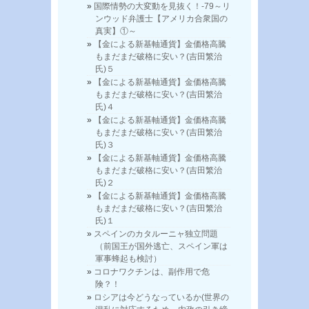
国際情勢の大変動を見抜く！-79～リ
ンウッド弁護士【アメリカ合衆国の
真実】①～
【金による新基軸通貨】金価格高騰
もまだまだ破格に安い？(吉田繁治
氏)５
【金による新基軸通貨】金価格高騰
もまだまだ破格に安い？(吉田繁治
氏)４
【金による新基軸通貨】金価格高騰
もまだまだ破格に安い？(吉田繁治
氏)３
【金による新基軸通貨】金価格高騰
もまだまだ破格に安い？(吉田繁治
氏)２
【金による新基軸通貨】金価格高騰
もまだまだ破格に安い？(吉田繁治
氏)１
スペインのカタルーニャ独立問題
（前国王が国外逃亡、スペイン軍は
軍事蜂起も検討）
コロナワクチンは、副作用で危
険？！
ロシアは今どうなっているか(世界の