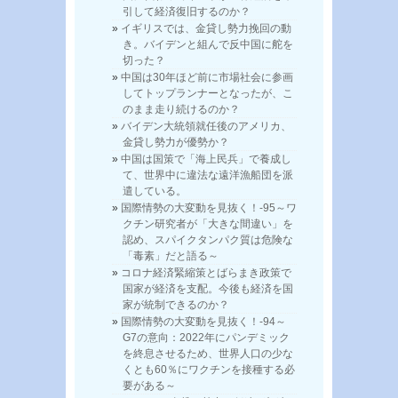
引して経済復旧するのか？
イギリスでは、金貸し勢力挽回の動
き。バイデンと組んで反中国に舵を
切った？
中国は30年ほど前に市場社会に参画
してトップランナーとなったが、こ
のまま走り続けるのか？
バイデン大統領就任後のアメリカ、
金貸し勢力が優勢か？
中国は国策で「海上民兵」で養成し
て、世界中に違法な遠洋漁船団を派
遣している。
国際情勢の大変動を見抜く！-95～ワ
クチン研究者が「大きな間違い」を
認め、スパイクタンパク質は危険な
「毒素」だと語る～
コロナ経済緊縮策とばらまき政策で
国家が経済を支配。今後も経済を国
家が統制できるのか？
国際情勢の大変動を見抜く！-94～
G7の意向：2022年にパンデミック
を終息させるため、世界人口の少な
くとも60％にワクチンを接種する必
要がある～