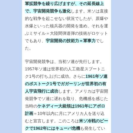
軍拡競争を繰り広げますが、その延長線上
で、宇宙開発競争も激化
します。米ソは直接
的な戦争を起こせない状況でしたが、原爆や
水爆といった核兵器の開発を進め、それを運
ぶミサイル＝大陸間弾道弾の技術がロケット
でもあり、
宇宙開発の技術力＝軍事力
でし
た。
宇宙開発競争は、当初ソ連が先行します。
1957年ソ連は世界初の人工衛星スプートニ
ク1号の打ち上げに成功。さらに
1961年ソ連
のボストーク1号でガガーリンが世界初の有
人宇宙飛行に成功
します。アメリカは宇宙開
発競争でソ連に遅れを取り、危機感を感じた
当時の
ケネディー大統領は1961年にアポロ
計画
＝10年以内に月にアメリカ人を送り込
むと宣言します。このころは
米ソ冷戦のピー
クで1962年にはキューバ危機
も発生してい