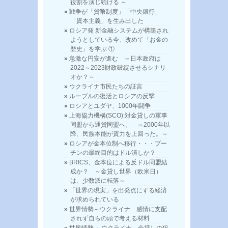
役割を演じ続ける ～
戦争が「貨幣制度」「中央銀行」
「資本主義」を生み出した
ロシア発 新金融システムが構築され
ようとしている今、改めて「お金の
歴史」を学ぶ ①
急激な円安が進む ～日本政府は
2022～2023財政破綻させるシナリ
オか？～
ウクライナ市民たちの証言
ルーブルの復活とロシアの反撃
ロシアとユダヤ、1000年闘争
上海協力機構(SCO):対金貸しの軍事
同盟から通貨同盟へ。 ～2000年以
降、民族本能が資力を上回った。～
ロシアが金本位制へ移行・・・プー
チンの最終目的はドル潰しか？
BRICS、金本位による反ドル同盟結
成か？ ～金貸し世界（欧米日）
は、少数派に転落～
「世界の現実」を出発点にする経済
が求められている
世界情勢～ウクライナ 感情に支配
されず自らの頭で考える材料
世界情勢 ～ウクライナ、金貸しの狙