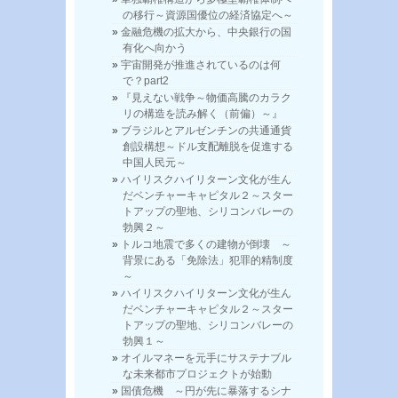
の移行～資源国優位の経済協定へ～
金融危機の拡大から、中央銀行の国
有化へ向かう
宇宙開発が推進されているのは何
で？part2
『見えない戦争～物価高騰のカラク
リの構造を読み解く（前偏）～』
ブラジルとアルゼンチンの共通通貨
創設構想～ドル支配離脱を促進する
中国人民元～
ハイリスクハイリターン文化が生ん
だベンチャーキャピタル２～スター
トアップの聖地、シリコンバレーの
勃興２～
トルコ地震で多くの建物が倒壊 ～
背景にある「免除法」犯罪的精制度
～
ハイリスクハイリターン文化が生ん
だベンチャーキャピタル２～スター
トアップの聖地、シリコンバレーの
勃興１～
オイルマネーを元手にサステナブル
な未来都市プロジェクトが始動
国債危機 ～円が先に暴落するシナ