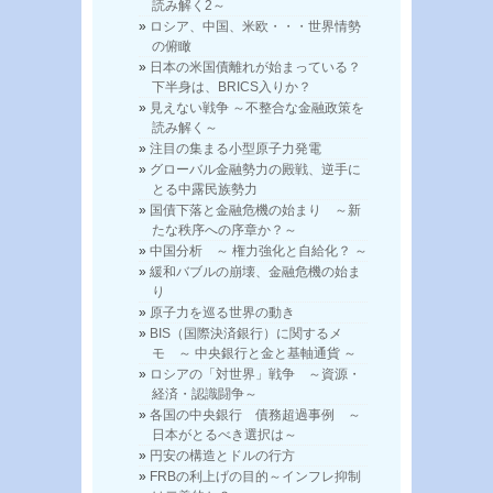
読み解く2～
ロシア、中国、米欧・・・世界情勢
の俯瞰
日本の米国債離れが始まっている？
下半身は、BRICS入りか？
見えない戦争 ～不整合な金融政策を
読み解く～
注目の集まる小型原子力発電
グローバル金融勢力の殿戦、逆手に
とる中露民族勢力
国債下落と金融危機の始まり ～新
たな秩序への序章か？～
中国分析 ～ 権力強化と自給化？ ～
緩和バブルの崩壊、金融危機の始ま
り
原子力を巡る世界の動き
BIS（国際決済銀行）に関するメ
モ ～ 中央銀行と金と基軸通貨 ～
ロシアの「対世界」戦争 ～資源・
経済・認識闘争～
各国の中央銀行 債務超過事例 ～
日本がとるべき選択は～
円安の構造とドルの行方
FRBの利上げの目的～インフレ抑制