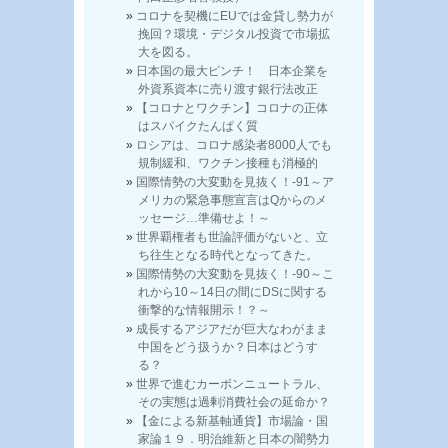
コロナを契機にEUでは金貸し勢力が
挽回？環境・デジタル投資で市場拡
大を図る。
日本国の最大ピンチ！ 日本企業を
外資系資本に売り渡す銀行法改正
【コロナとワクチン】コロナの正体
はスパイクたんぱく質
ロシアは、コロナ感染者8000人でも
規制緩和、ワクチン接種も消極的
国際情勢の大変動を見抜く！-91～ア
メリカの緊急事態宣言はQからのメ
ッセージ…準備せよ！～
世界覇権者も世論評価がないと、立
ち往生となる時代となってきた。
国際情勢の大変動を見抜く！-90～こ
れから10～14日の間にDSに関する
衝撃的な情報開示！？～
成長するアジアだが巨大なわがまま
中国をどう扱うか？日本はどうす
る？
世界で進むカーボンニュートラル、
その実態は過剰消費社会の延命か？
【金による新基軸通貨】市場論・国
家論１９．明治維新と日本の闇勢力