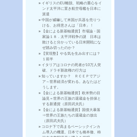
イギリスのEU離脱、戦略の重心をイ
ンド太平洋に置き航空母艦を日本に
派遣
中国が威嚇して米国が兵器を売りつ
ける、お得意さんは「日本」！
【金による新基軸通貨】市場論・国
家論１８．太平洋戦争の謎 日本は
敗けると分かっている日米開戦にな
ぜ踏み切ったのか？
【実現塾】やる気を生み出すには？
１前半
イタリアはコロナの死者が10万人突
破、ドラギ新政権の行方は
知っていますか？ ＲＣＥＰでアジ
ア～世界経済が変わる。あなたはど
うします。
【金による新基軸通貨】欧米勢の目
論見＝世界の王族の退蔵金を担保と
する新通貨（原田武夫氏）
【金による新基軸通貨】国債大暴落
⇒世界の王族たちの退蔵金の放出
（原田武夫氏）
コロナ下で高まるベーシックインカ
ム導入の機運。日本でも橋本徹、柿