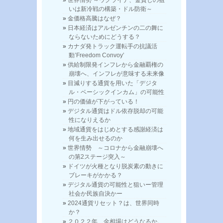
いは新冷戦の構築・ドル防衛～
金価格高騰はなぜ？
日本経済はアルゼンチンの二の舞に
ならないためにどうする？
カナダ発トラック運転手の抗議活
動’Freedom Convoy’
供給制限発インフレから金融覇権の
崩壊へ、インフレが意味する未来像
目減りする通貨を用いた「デジタ
ル・ベーシックインカム」の可能性
円の価値が下がっている！
デジタル通貨はドル依存脱却の可能
性になりえるか
地域通貨をはじめとする感謝経済は
何を生み出せるのか
世界情勢 ～コロナから金融崩壊へ
の第2ステージ突入～
ドイツが火種となり脱炭素の動きに
ブレーキがかかる？
デジタル通貨の可能性と狙いー管理
社会か民族自決かー
2024通貨リセット？は、世界同時
か？
２０２２年、金相場はどうなるか。