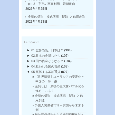
part3 宇宙の軍事利用、最新動向
2023年4月25日
金融の構造 複式簿記（B/S）と信用創造
2023年4月23日
Categories
►
01.世界恐慌、日本は？
(304)
►
02.日本の金貸したち
(105)
►
03.国の借金どうなる？
(184)
►
04.狙われる国の資産
(168)
▼
05.瓦解する基軸通貨
(827)
【世界情勢】ユーラシアの安定化と
中国の一帯一路
金貸しは、最後の巨大株バブル化を
進めている？
金融の構造 複式簿記（B/S）と信
用創造
外国人労働者市場～実態から未来予
測
単独覇権構造から多極型覇権体制へ