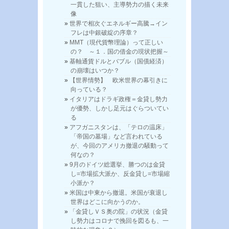
一貫した狙い、主導勢力の描く未来
像
世界で相次ぐエネルギー高騰→イン
フレは中銀破綻の序章？
MMT（現代貨幣理論）って正しい
の？ ～１．国の借金の現状把握～
基軸通貨ドルとバブル（国債経済）
の崩壊はいつか？
【世界情勢】 欧米世界の幕引きに
向っている？
イタリアはドラギ政権＝金貸し勢力
が優勢、しかし足元はぐらついてい
る
アフガニスタンは、「テロの温床」
「帝国の墓場」など言われている
が、今回のアメリカ撤退の騒動って
何なの？
9月のドイツ総選挙、勝つのは金貸
し=市場拡大派か、反金貸し=市場縮
小派か？
米国は中東から撤退。米国が衰退し
世界はどこに向かうのか。
「金貸しＶＳ奥の院」の状況（金貸
し勢力はコロナで挽回を図るも、一