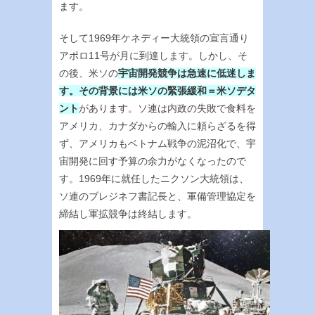
ます。
そして1969年ケネディー大統領の宣言通り
アポロ11号が月に到達します。しかし、そ
の後、米ソの
宇宙開発競争は急速に低迷しま
す。その背景には米ソの緊張緩和＝米ソデタ
ント
があります。ソ連は内政の失敗で食料を
アメリカ、カナダからの輸入に頼らざるを得
ず、アメリカもベトナム戦争の泥沼化で、宇
宙開発に回す予算の余力がなくなったので
す。1969年に就任したニクソン大統領は、
ソ連のブレジネフ書記長と、軍備管理協定を
締結し軍拡競争は終結します。