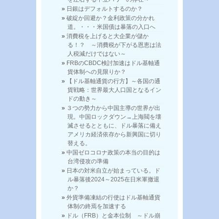
日銀はデフォルトするのか？
破綻か回避か？金利政策の分かれ
道。・・・米国債は暴落の入口へ
消費税を上げると大企業が儲か
る！？ ～消費税が下がる恩恵は法
人税減だけではない～
FRBのCBDC検討加速はドル基軸通
貨体制への見限りか？
【ドル基軸通貨の行方】～各国の通
貨戦略：世界最大人口国となるイン
ドの動き～
３つの勢力から中国主導の世界が出
現。中国ロックダウン→上海閥を壊
滅させるとともに、ドル暴落に備え
アメリカ経済依存から新興国に切り
替える。
中国ゼロコロナ政策の本当の目的は
台湾侵攻の準備
日本の対米自立が始まっている。ド
ル暴落後2024～2025在日米軍撤退
か？
外貨準備凍結の行使はドル基軸通貨
体制の終焉を加速する
ドル（FRB）と金本位制 ～ドル崩